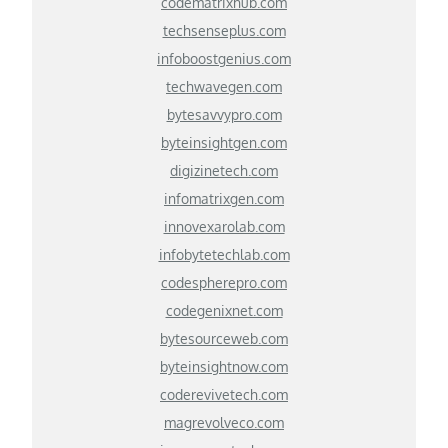
codematrixhub.com
techsenseplus.com
infoboostgenius.com
techwavegen.com
bytesavvypro.com
byteinsightgen.com
digizinetech.com
infomatrixgen.com
innovexarolab.com
infobytetechlab.com
codespherepro.com
codegenixnet.com
bytesourceweb.com
byteinsightnow.com
coderevivetech.com
magrevolveco.com