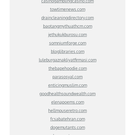
casinogamblingcasino.com
towtimenews.com
draincleaningdirectory.com
baotangmythuathcm.com
jethukukburosu.com
somniumforge.com
bloglibraries.com
luleburgaznakliyatfirmasi.com
thebapehoodie.com
parasosyal.com
enticingmuslim.com
goodhealthsoundwealth.com
elenapoems.com
hellmouseretro.com
fcsabatehran.com
dogemutants.com