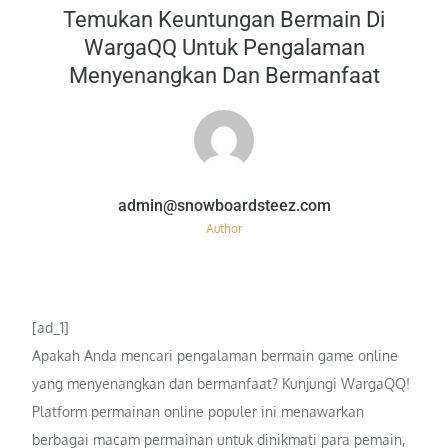
on
Temukan Keuntungan Bermain Di
WargaQQ Untuk Pengalaman
Menyenangkan Dan Bermanfaat
Author
[ad_1]
Apakah Anda mencari pengalaman bermain game online
yang menyenangkan dan bermanfaat? Kunjungi WargaQQ!
Platform permainan online populer ini menawarkan
berbagai macam permainan untuk dinikmati para pemain,