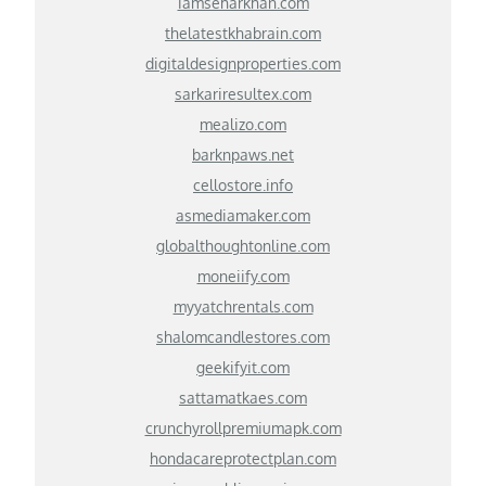
iamseharkhan.com
thelatestkhabrain.com
digitaldesignproperties.com
sarkariresultex.com
mealizo.com
barknpaws.net
cellostore.info
asmediamaker.com
globalthoughtonline.com
moneiify.com
myyatchrentals.com
shalomcandlestores.com
geekifyit.com
sattamatkaes.com
crunchyrollpremiumapk.com
hondacareprotectplan.com