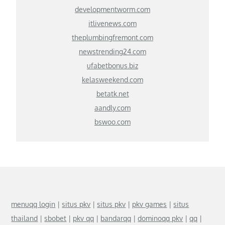
developmentworm.com
itlivenews.com
theplumbingfremont.com
newstrending24.com
ufabetbonus.biz
kelasweekend.com
betatk.net
aandly.com
bswoo.com
menuqq login
|
situs pkv
|
situs pkv
|
pkv games
|
situs
thailand
|
sbobet
|
pkv qq
|
bandarqq
|
dominoqq pkv
|
qq
|