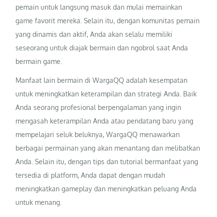
pemain untuk langsung masuk dan mulai memainkan
game favorit mereka. Selain itu, dengan komunitas pemain
yang dinamis dan aktif, Anda akan selalu memiliki
seseorang untuk diajak bermain dan ngobrol saat Anda
bermain game.
Manfaat lain bermain di WargaQQ adalah kesempatan
untuk meningkatkan keterampilan dan strategi Anda. Baik
Anda seorang profesional berpengalaman yang ingin
mengasah keterampilan Anda atau pendatang baru yang
mempelajari seluk beluknya, WargaQQ menawarkan
berbagai permainan yang akan menantang dan melibatkan
Anda. Selain itu, dengan tips dan tutorial bermanfaat yang
tersedia di platform, Anda dapat dengan mudah
meningkatkan gameplay dan meningkatkan peluang Anda
untuk menang.