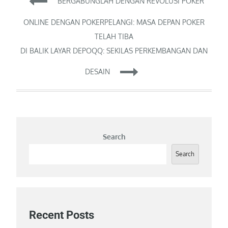
Post
BERGABUNGLAH DENGAN REVOLUSI POKER
navigation
ONLINE DENGAN POKERPELANGI: MASA DEPAN POKER
TELAH TIBA
DI BALIK LAYAR DEPOQQ: SEKILAS PERKEMBANGAN DAN
DESAIN
Search
Search
Recent Posts