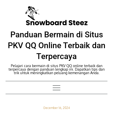
Skip
to
content
Panduan Bermain di Situs
PKV QQ Online Terbaik dan
Terpercaya
Pelajari cara bermain di situs PKV QQ online terbaik dan
terpercaya dengan panduan lengkap ini. Dapatkan tips dan
trik untuk meningkatkan peluang kemenangan Anda.
Posted
December 16, 2024