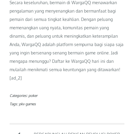
Secara keseluruhan, bermain di WargaQQ menawarkan
pengalaman yang menyenangkan dan bermanfaat bagi
pemain dari semua tingkat keahlian. Dengan peluang
memenangkan uang nyata, komunitas pemain yang
dinamis, dan peluang untuk meningkatkan keterampilan
Anda, WargaQQ adalah platform sempurna bagi siapa saja
yang ingin bersenang-senang bermain game online. Jadi
mengapa menunggu? Daftar ke WargaQQ hari ini dan
mulailah menikmati semua keuntungan yang ditawarkan!
[ad_2]
Categories:
poker
Tags:
pkv games