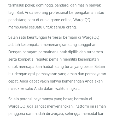
termasuk poker, dominoqq, bandarq, dan masih banyak
lagi. Baik Anda seorang profesional berpengalaman atau
pendatang baru di dunia game online, WargaQQ
mempunyai sesuatu untuk semua orang.
Salah satu keuntungan terbesar bermain di WargaQQ
adalah kesempatan memenangkan uang sungguhan.
Dengan beragam permainan untuk dipilih dan turnamen
serta kompetisi reguler, pemain memiliki kesempatan
untuk mendapatkan hadiah uang tunai yang besar. Selain
itu, dengan opsi pembayaran yang aman dan pembayaran
cepat, Anda dapat yakin bahwa kemenangan Anda akan
masuk ke saku Anda dalam waktu singkat.
Selain potensi bayarannya yang besar, bermain di
WargaQQ juga sangat menyenangkan. Platform ini ramah
pengguna dan mudah dinavigasi, sehingga memudahkan