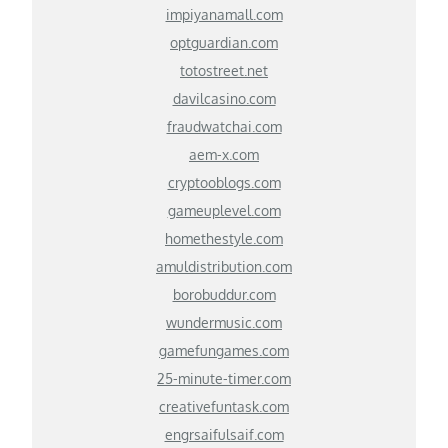
impiyanamall.com
optguardian.com
totostreet.net
davilcasino.com
fraudwatchai.com
aem-x.com
cryptooblogs.com
gameuplevel.com
homethestyle.com
amuldistribution.com
borobuddur.com
wundermusic.com
gamefungames.com
25-minute-timer.com
creativefuntask.com
engrsaifulsaif.com