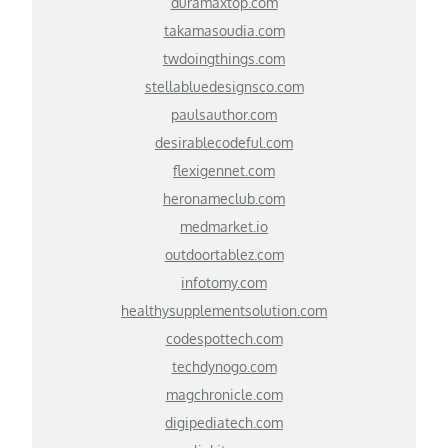
duramaxtop.com
takamasoudia.com
twdoingthings.com
stellabluedesignsco.com
paulsauthor.com
desirablecodeful.com
flexigennet.com
heronameclub.com
medmarket.io
outdoortablez.com
infotomy.com
healthysupplementsolution.com
codespottech.com
techdynogo.com
magchronicle.com
digipediatech.com