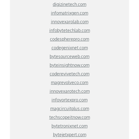
digizinetech.com
infomatrixgen.com
innovexarolab.com
infobytetechlab.com
codespherepro.com
codegenixnet.com
bytesourceweb.com
byteinsightnow.com
coderevivetech.com
magrevolveco.com
innovexarotech.com
infovortexpro.com
magcircuitplus.com
techscopeitnow.com
bytetronixnet.com
bytejetxpert.com