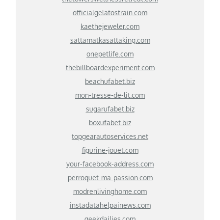
officialgelatostrain.com
kaethejeweler.com
sattamatkasattaking.com
onepetlife.com
thebillboardexperiment.com
beachufabet.biz
mon-tresse-de-lit.com
sugarufabet.biz
boxufabet.biz
topgearautoservices.net
figurine-jouet.com
your-facebook-address.com
perroquet-ma-passion.com
modrenlivinghome.com
instadatahelpainews.com
geekdailies.com