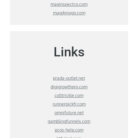
maginspectco.com
magdynogo.com
Links
prada-outlet.net
digigrowthpro.com
colttrickle.com
runnerpickfr.com
omnifuture.net
gamblingfunnels.com
pcos-help.com