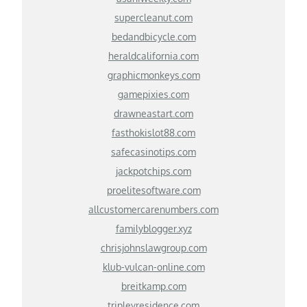
supercleanut.com
bedandbicycle.com
heraldcalifornia.com
graphicmonkeys.com
gamepixies.com
drawneastart.com
fasthokislot88.com
safecasinotips.com
jackpotchips.com
proelitesoftware.com
allcustomercarenumbers.com
familyblogger.xyz
chrisjohnslawgroup.com
klub-vulcan-online.com
breitkamp.com
tripleyresidence.com