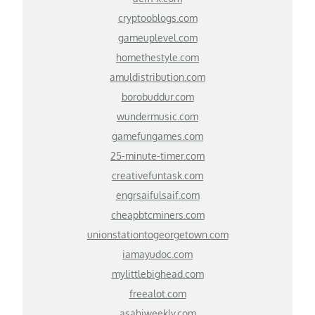
cryptooblogs.com
gameuplevel.com
homethestyle.com
amuldistribution.com
borobuddur.com
wundermusic.com
gamefungames.com
25-minute-timer.com
creativefuntask.com
engrsaifulsaif.com
cheapbtcminers.com
unionstationtogeorgetown.com
iamayudoc.com
mylittlebighead.com
freealot.com
asahiweekly.com