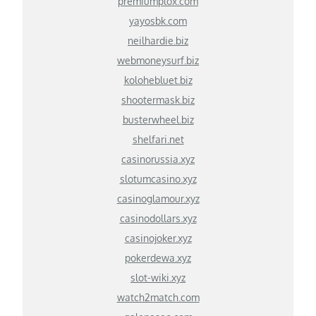
premiumplox.com
yayosbk.com
neilhardie.biz
webmoneysurf.biz
kolohebluet.biz
shootermask.biz
busterwheel.biz
shelfari.net
casinorussia.xyz
slotumcasino.xyz
casinoglamour.xyz
casinodollars.xyz
casinojoker.xyz
pokerdewa.xyz
slot-wiki.xyz
watch2match.com