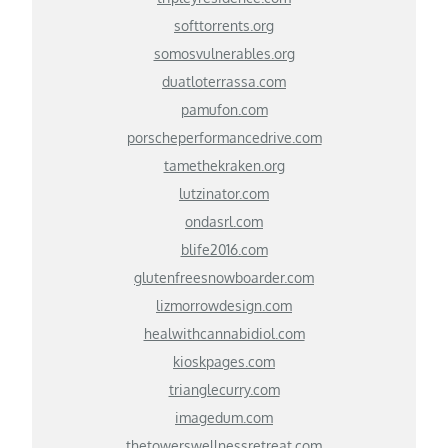
softtorrents.org
somosvulnerables.org
duatloterrassa.com
pamufon.com
porscheperformancedrive.com
tamethekraken.org
lutzinator.com
ondasrl.com
blife2016.com
glutenfreesnowboarder.com
lizmorrowdesign.com
healwithcannabidiol.com
kioskpages.com
trianglecurry.com
imagedum.com
thetowerswellnessretreat.com