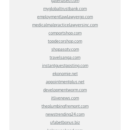
galenaseo.com
myglobaltrustbank.com
employmentlawlawyergo.com
medicalmalpracticelawyersinc.com
comportshop.com
topdecorshop.com
shopasotv.com
travelsanga.com
instantguestposting.com
ekonomie.net
appointmentplus.net
developmentworm.com
itlivenews.com
theplumbingfremont.com
newstrending24.com
ufabetbonus.biz