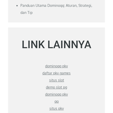
Panduan Utama Dominoqq: Aturan, Strategi,
dan Tip
LINK LAINNYA
dominoqq pkv
daftar pkv games
situs slot
demo slot pg
dominoqq pkv
qq
situs pkv