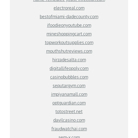
electroreal.com
bestofmiami-dadecounty.com
ifoodieonyoutube.com
mineshoppingcart.com
topworkoutsupplies.com
mouthshutreviews.com
hirzadesalta.com
digitallifeopoly.com
casinobubbles.com
seputargym.com
impiyanamall.com
optguardian.com
totostreet.net
davilcasino.com
fraudwatchai.com
aem-x.com