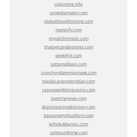
cellostore.info
asmediamaker.com
globalthoughtonline.com
moneiify.com
myyatchrentals.com
shalomcandlestores.com
geekifyit.com
sattamatkaes.com
crunchyrollpremiumapk.com
hondacareprotectplan.com
casinogamblingcasino.com
towtimenews.com
draincleaningdirectory.com
baotangmythuathcm.com
jethukukburosu.com
somniumforge.com