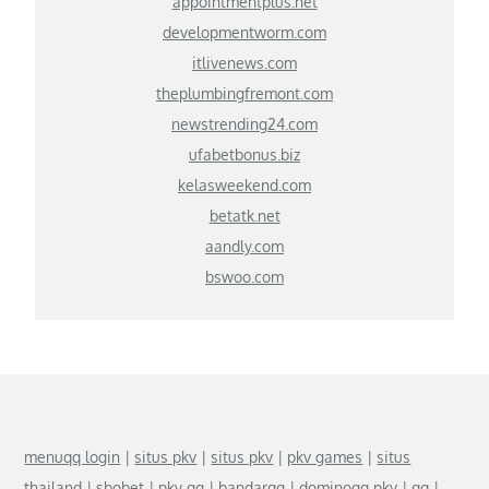
appointmentplus.net
developmentworm.com
itlivenews.com
theplumbingfremont.com
newstrending24.com
ufabetbonus.biz
kelasweekend.com
betatk.net
aandly.com
bswoo.com
menuqq login
|
situs pkv
|
situs pkv
|
pkv games
|
situs
thailand
|
sbobet
|
pkv qq
|
bandarqq
|
dominoqq pkv
|
qq
|