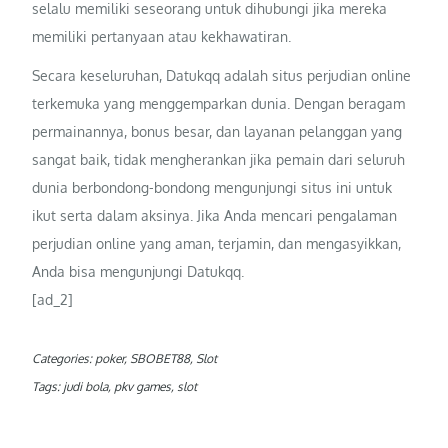
selalu memiliki seseorang untuk dihubungi jika mereka
memiliki pertanyaan atau kekhawatiran.
Secara keseluruhan, Datukqq adalah situs perjudian online
terkemuka yang menggemparkan dunia. Dengan beragam
permainannya, bonus besar, dan layanan pelanggan yang
sangat baik, tidak mengherankan jika pemain dari seluruh
dunia berbondong-bondong mengunjungi situs ini untuk
ikut serta dalam aksinya. Jika Anda mencari pengalaman
perjudian online yang aman, terjamin, dan mengasyikkan,
Anda bisa mengunjungi Datukqq.
[ad_2]
Categories:
poker
,
SBOBET88
,
Slot
Tags:
judi bola
,
pkv games
,
slot