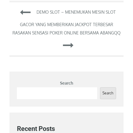
Post
DEMO SLOT – MENEMUKAN MESIN SLOT
navigation
GACOR YANG MEMBERIKAN JACKPOT TERBESAR
RASAKAN SENSASI POKER ONLINE BERSAMA ABANGQQ
Search
Search
Recent Posts