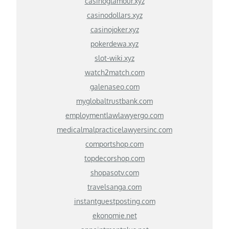
casinoglamour.xyz
casinodollars.xyz
casinojoker.xyz
pokerdewa.xyz
slot-wiki.xyz
watch2match.com
galenaseo.com
myglobaltrustbank.com
employmentlawlawyergo.com
medicalmalpracticelawyersinc.com
comportshop.com
topdecorshop.com
shopasotv.com
travelsanga.com
instantguestposting.com
ekonomie.net