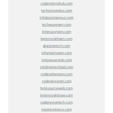
codematrixhub.com
techsenseplus.com
infoboostgenius.com
techwavegen.com
bytesavvypro.com
byteinsightgen.com
digizinetech.com
infomatrixgen.com
innovexarolab.com
infobytetechlab.com
codespherepro.com
codegenixnet.com
bytesourceweb.com
byteinsightnow.com
coderevivetech.com
magrevolveco.com