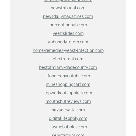
newstribunal.com
newsdailymagazines.com
preceptionhub.com
yeezislides.com
aobongdatotem.com
home-remedies-yeast-infection.com
electroreal.com
bestofmiami-dadecounty.com
ifoodieonyoutube.com
mineshoppingcart.com
topworkoutsupplies.com
mouthshutreviews.com
hirzadesalta.com
digitallifeopoly.com
casinobubbles.com
seputargym.com