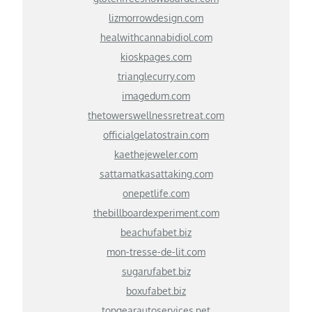
lizmorrowdesign.com
healwithcannabidiol.com
kioskpages.com
trianglecurry.com
imagedum.com
thetowerswellnessretreat.com
officialgelatostrain.com
kaethejeweler.com
sattamatkasattaking.com
onepetlife.com
thebillboardexperiment.com
beachufabet.biz
mon-tresse-de-lit.com
sugarufabet.biz
boxufabet.biz
topgearautoservices.net