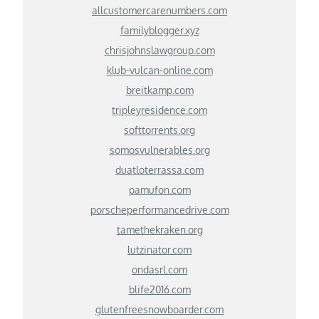
allcustomercarenumbers.com
familyblogger.xyz
chrisjohnslawgroup.com
klub-vulcan-online.com
breitkamp.com
tripleyresidence.com
softtorrents.org
somosvulnerables.org
duatloterrassa.com
pamufon.com
porscheperformancedrive.com
tamethekraken.org
lutzinator.com
ondasrl.com
blife2016.com
glutenfreesnowboarder.com