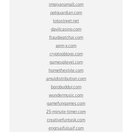
impiyanamall.com
optguardian.com
totostreet.net
davilcasino.com
fraudwatchai.com
aem-x.com
cryptooblogs.com
gameuplevel.com
homethestyle.com
amuldistribution.com
borobuddur.com
wundermusic.com
gamefungames.com
25-minute-timer.com
creativefuntask.com
engrsaifulsaif.com