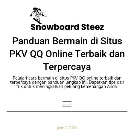
Skip
to
content
Panduan Bermain di Situs
PKV QQ Online Terbaik dan
Terpercaya
Pelajari cara bermain di situs PKV QQ online terbaik dan
terpercaya dengan panduan lengkap ini. Dapatkan tips dan
trik untuk meningkatkan peluang kemenangan Anda.
Posted
June 7, 2026