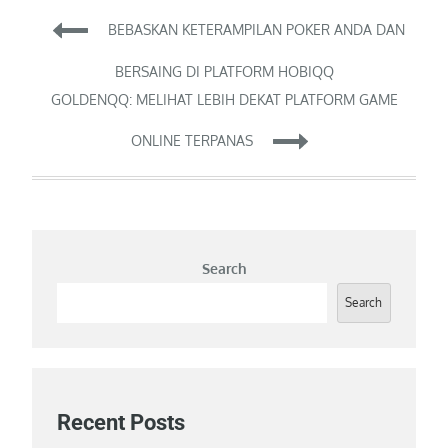
Post
BEBASKAN KETERAMPILAN POKER ANDA DAN
navigation
BERSAING DI PLATFORM HOBIQQ
GOLDENQQ: MELIHAT LEBIH DEKAT PLATFORM GAME
ONLINE TERPANAS
Search
Search
Recent Posts