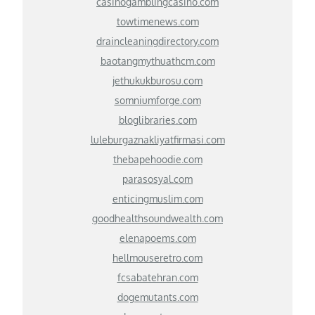
casinogamblingcasino.com
towtimenews.com
draincleaningdirectory.com
baotangmythuathcm.com
jethukukburosu.com
somniumforge.com
bloglibraries.com
luleburgaznakliyatfirmasi.com
thebapehoodie.com
parasosyal.com
enticingmuslim.com
goodhealthsoundwealth.com
elenapoems.com
hellmouseretro.com
fcsabatehran.com
dogemutants.com