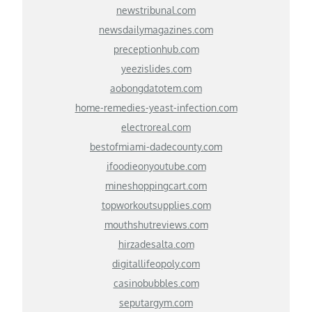
newstribunal.com
newsdailymagazines.com
preceptionhub.com
yeezislides.com
aobongdatotem.com
home-remedies-yeast-infection.com
electroreal.com
bestofmiami-dadecounty.com
ifoodieonyoutube.com
mineshoppingcart.com
topworkoutsupplies.com
mouthshutreviews.com
hirzadesalta.com
digitallifeopoly.com
casinobubbles.com
seputargym.com