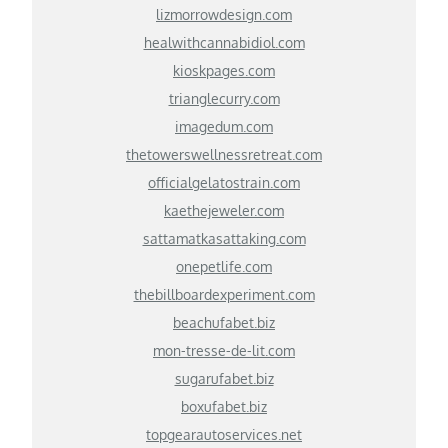
lizmorrowdesign.com
healwithcannabidiol.com
kioskpages.com
trianglecurry.com
imagedum.com
thetowerswellnessretreat.com
officialgelatostrain.com
kaethejeweler.com
sattamatkasattaking.com
onepetlife.com
thebillboardexperiment.com
beachufabet.biz
mon-tresse-de-lit.com
sugarufabet.biz
boxufabet.biz
topgearautoservices.net