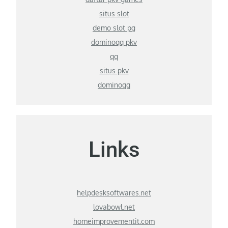
situs slot
demo slot pg
dominoqq pkv
qq
situs pkv
dominoqq
Links
helpdesksoftwares.net
lovabowl.net
homeimprovementit.com