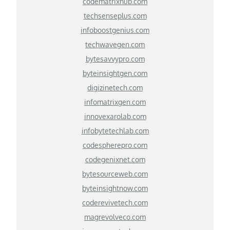
codematrixhub.com
techsenseplus.com
infoboostgenius.com
techwavegen.com
bytesavvypro.com
byteinsightgen.com
digizinetech.com
infomatrixgen.com
innovexarolab.com
infobytetechlab.com
codespherepro.com
codegenixnet.com
bytesourceweb.com
byteinsightnow.com
coderevivetech.com
magrevolveco.com