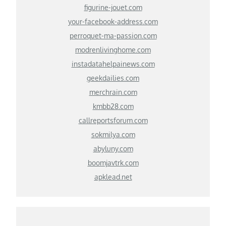
figurine-jouet.com
your-facebook-address.com
perroquet-ma-passion.com
modrenlivinghome.com
instadatahelpainews.com
geekdailies.com
merchrain.com
kmbb28.com
callreportsforum.com
sokmilya.com
abyluny.com
boomjavtrk.com
apklead.net