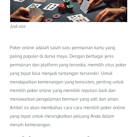
Judi slot
Poker online adalah salah satu permainan kartu yang
paling populer di dunia maya. Dengan berbagai jenis
permainan dan platform yang tersedia, memilih situs poker
yang tepat bisa menjadi tantangan tersendiri. Untuk
mendapatkan kemenangan yang konsisten, penting untuk
memilih poker online yang memiliki reputasi baik dan
menawarkan pengalaman bermain yang adil dan aman.
Artikel ini akan membahas cara-cara memilih poker online
yang tepat untuk meningkatkan peluang Anda dalam
meraih kemenangan.