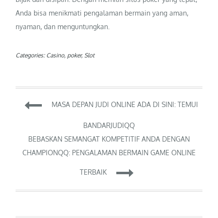
Anda bisa menikmati pengalaman bermain yang aman,
nyaman, dan menguntungkan.
Categories:
Casino
,
poker
,
Slot
Post
MASA DEPAN JUDI ONLINE ADA DI SINI: TEMUI
navigation
BANDARJUDIQQ
BEBASKAN SEMANGAT KOMPETITIF ANDA DENGAN
CHAMPIONQQ: PENGALAMAN BERMAIN GAME ONLINE
TERBAIK