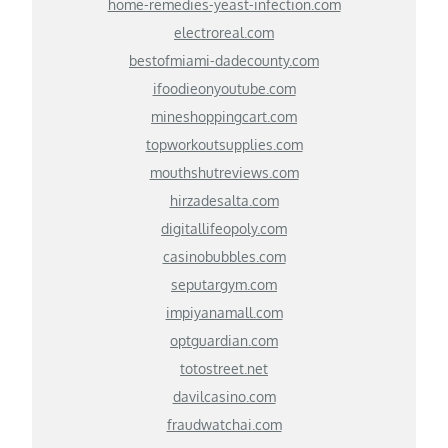
home-remedies-yeast-infection.com
electroreal.com
bestofmiami-dadecounty.com
ifoodieonyoutube.com
mineshoppingcart.com
topworkoutsupplies.com
mouthshutreviews.com
hirzadesalta.com
digitallifeopoly.com
casinobubbles.com
seputargym.com
impiyanamall.com
optguardian.com
totostreet.net
davilcasino.com
fraudwatchai.com