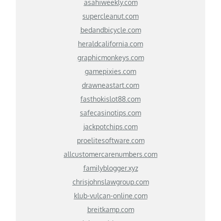
asahiweekly.com
supercleanut.com
bedandbicycle.com
heraldcalifornia.com
graphicmonkeys.com
gamepixies.com
drawneastart.com
fasthokislot88.com
safecasinotips.com
jackpotchips.com
proelitesoftware.com
allcustomercarenumbers.com
familyblogger.xyz
chrisjohnslawgroup.com
klub-vulcan-online.com
breitkamp.com