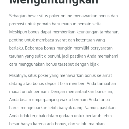
Sebagian besar situs poker online menawarkan bonus dan
promosi untuk pemain baru maupun pemain setia.
Meskipun bonus dapat memberikan keuntungan tambahan,
penting untuk membaca syarat dan ketentuan yang
berlaku. Beberapa bonus mungkin memiliki persyaratan
taruhan yang sulit dipenuhi, jadi pastikan Anda memahami
cara menggunakan bonus tersebut dengan bijak.
Misalnya, situs poker yang menawarkan bonus selamat
datang atau bonus deposit bisa memberi Anda tambahan
modal untuk bermain. Dengan memanfaatkan bonus ini,
Anda bisa memperpanjang waktu bermain Anda tanpa
harus mengeluarkan lebih banyak uang. Namun, pastikan
Anda tidak terjebak dalam godaan untuk bertaruh lebih
besar hanya karena ada bonus, dan selalu mainkan