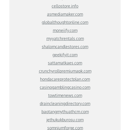
cellostore.info
asmediamaker.com
globalthoughtonline.com
moneiify.com
myyatchrentals.com
shalomcandlestores.com
geekifyit.com
sattamatkaes.com
crunchyrollpremiumapk.com
hondacareprotectplan.com
casinogamblingcasino.com
towtimenews.com
draincleaningdirectory.com
baotangmythuathcm.com
jethukukburosu.com
somniumforge.com