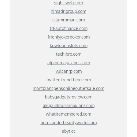
sight-web.com
himadrigroup.com
islamroman.com
td-autofinance.com
frienlyjokerpoker.com
kowloonnslots.com
techibro.com
alpinemagazines.com
vulcanrp.com
twitter-trend-blog.com
montblancpensonlineoutletsale.com
babygadgetsreview.com
akupunktur-ambulanz.com
whatiremembered.com
linq-condo-beautyworld.com
ebyt.cc