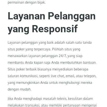
permainan dengan bijak.
Layanan Pelanggan
yang Responsif
Layanan pelanggan yang baik adalah salah satu tanda
situs poker yang terpercaya. Pilihlah situs yang
menawarkan layanan pelanggan 24/7, yang siap
membantu Anda kapan saja Anda membutuhkan bantuan.
Situs poker terbaik biasanya menyediakan beberapa
saluran komunikasi, seperti live chat, email, atau telepon,
yang memungkinkan Anda untuk menghubungi mereka
dengan mudah.
Jika Anda menghadapi masalah teknis, kesulitan dalam
melakukan transaksi, atau memiliki pertanyaan mengenai