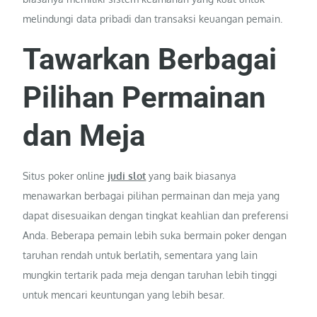
melindungi data pribadi dan transaksi keuangan pemain.
Tawarkan Berbagai
Pilihan Permainan
dan Meja
Situs poker online
judi slot
yang baik biasanya
menawarkan berbagai pilihan permainan dan meja yang
dapat disesuaikan dengan tingkat keahlian dan preferensi
Anda. Beberapa pemain lebih suka bermain poker dengan
taruhan rendah untuk berlatih, sementara yang lain
mungkin tertarik pada meja dengan taruhan lebih tinggi
untuk mencari keuntungan yang lebih besar.