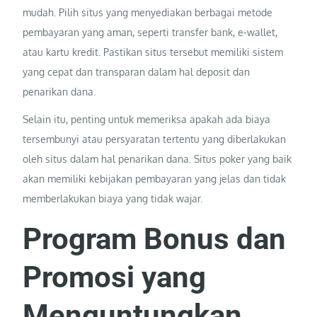
mudah. Pilih situs yang menyediakan berbagai metode
pembayaran yang aman, seperti transfer bank, e-wallet,
atau kartu kredit. Pastikan situs tersebut memiliki sistem
yang cepat dan transparan dalam hal deposit dan
penarikan dana.
Selain itu, penting untuk memeriksa apakah ada biaya
tersembunyi atau persyaratan tertentu yang diberlakukan
oleh situs dalam hal penarikan dana. Situs poker yang baik
akan memiliki kebijakan pembayaran yang jelas dan tidak
memberlakukan biaya yang tidak wajar.
Program Bonus dan
Promosi yang
Menguntungkan