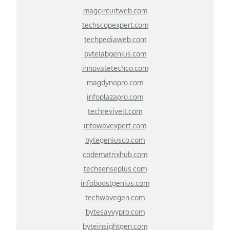
magcircuitweb.com
techscopexpert.com
techpediaweb.com
bytelabgenius.com
innovatetechco.com
magdynopro.com
infoplazapro.com
techreviveit.com
infowavexpert.com
bytegeniusco.com
codematrixhub.com
techsenseplus.com
infoboostgenius.com
techwavegen.com
bytesavvypro.com
byteinsightgen.com