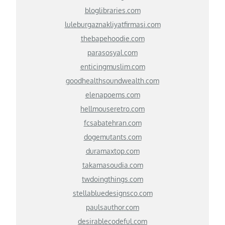
bloglibraries.com
luleburgaznakliyatfirmasi.com
thebapehoodie.com
parasosyal.com
enticingmuslim.com
goodhealthsoundwealth.com
elenapoems.com
hellmouseretro.com
fcsabatehran.com
dogemutants.com
duramaxtop.com
takamasoudia.com
twdoingthings.com
stellabluedesignsco.com
paulsauthor.com
desirablecodeful.com