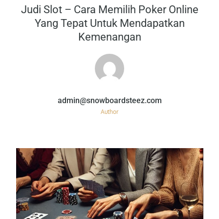
on
Judi Slot – Cara Memilih Poker Online
Yang Tepat Untuk Mendapatkan
Kemenangan
Author