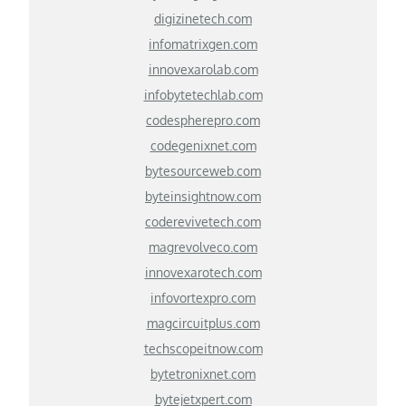
digizinetech.com
infomatrixgen.com
innovexarolab.com
infobytetechlab.com
codespherepro.com
codegenixnet.com
bytesourceweb.com
byteinsightnow.com
coderevivetech.com
magrevolveco.com
innovexarotech.com
infovortexpro.com
magcircuitplus.com
techscopeitnow.com
bytetronixnet.com
bytejetxpert.com