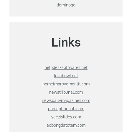
dominoqq
Links
helpdesksoftwares.net
lovabowl.net
homeimprovementit.com
newstribunal.com
newsdailymagazines.com
preceptionhub.com
yeezislides.com
aobongdatotem.com