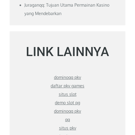
Juraganqq: Tujuan Utama Permainan Kasino
yang Mendebarkan
LINK LAINNYA
dominoqq pkv
daftar pkv games
situs slot
demo slot pg
dominoqq pkv
qq
situs pkv