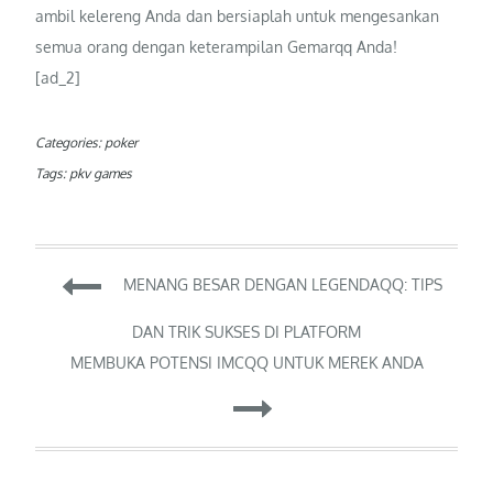
ambil kelereng Anda dan bersiaplah untuk mengesankan
semua orang dengan keterampilan Gemarqq Anda!
[ad_2]
Categories:
poker
Tags:
pkv games
Post
MENANG BESAR DENGAN LEGENDAQQ: TIPS
navigation
DAN TRIK SUKSES DI PLATFORM
MEMBUKA POTENSI IMCQQ UNTUK MEREK ANDA