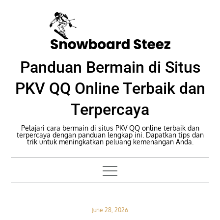
Skip
to
content
Panduan Bermain di Situs
PKV QQ Online Terbaik dan
Terpercaya
Pelajari cara bermain di situs PKV QQ online terbaik dan
terpercaya dengan panduan lengkap ini. Dapatkan tips dan
trik untuk meningkatkan peluang kemenangan Anda.
Posted
June 28, 2026