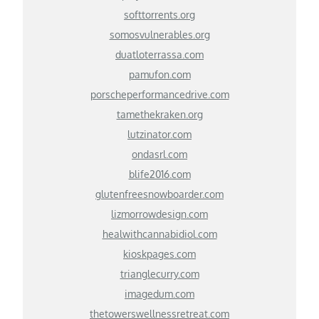
softtorrents.org
somosvulnerables.org
duatloterrassa.com
pamufon.com
porscheperformancedrive.com
tamethekraken.org
lutzinator.com
ondasrl.com
blife2016.com
glutenfreesnowboarder.com
lizmorrowdesign.com
healwithcannabidiol.com
kioskpages.com
trianglecurry.com
imagedum.com
thetowerswellnessretreat.com