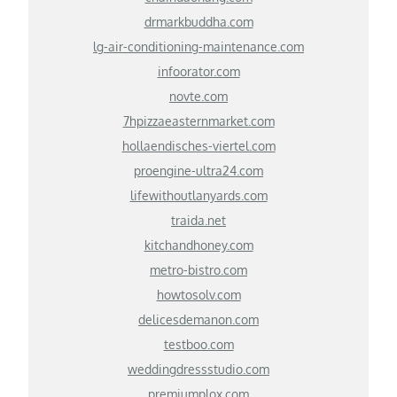
drmarkbuddha.com
lg-air-conditioning-maintenance.com
infoorator.com
novte.com
7hpizzaeasternmarket.com
hollaendisches-viertel.com
proengine-ultra24.com
lifewithoutlanyards.com
traida.net
kitchandhoney.com
metro-bistro.com
howtosolv.com
delicesdemanon.com
testboo.com
weddingdressstudio.com
premiumplox.com