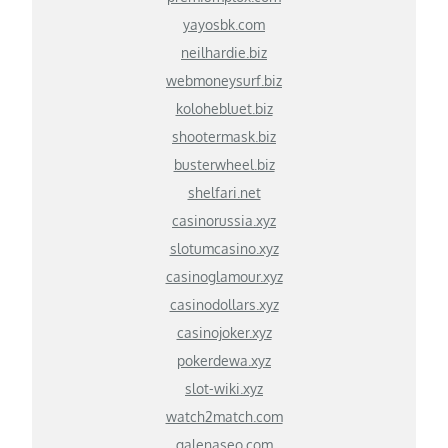
yayosbk.com
neilhardie.biz
webmoneysurf.biz
kolohebluet.biz
shootermask.biz
busterwheel.biz
shelfari.net
casinorussia.xyz
slotumcasino.xyz
casinoglamour.xyz
casinodollars.xyz
casinojoker.xyz
pokerdewa.xyz
slot-wiki.xyz
watch2match.com
galenaseo.com