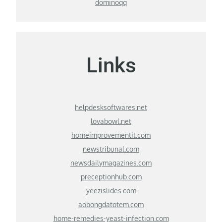
dominoqq
Links
helpdesksoftwares.net
lovabowl.net
homeimprovementit.com
newstribunal.com
newsdailymagazines.com
preceptionhub.com
yeezislides.com
aobongdatotem.com
home-remedies-yeast-infection.com