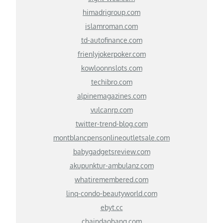
himadrigroup.com
islamroman.com
td-autofinance.com
frienlyjokerpoker.com
kowloonnslots.com
techibro.com
alpinemagazines.com
vulcanrp.com
twitter-trend-blog.com
montblancpensonlineoutletsale.com
babygadgetsreview.com
akupunktur-ambulanz.com
whatiremembered.com
linq-condo-beautyworld.com
ebyt.cc
chaindaohang.com