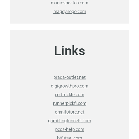
maginspectco.com
magdynogo.com
Links
prada-outlet.net
digigrowthpro.com
colttrickle.com
runnerpickfr.com
omnifuture.net
gamblingfunnels.com
pcos-help.com
btfutsal.com