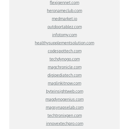
flexigennet.com
heronameclub.com
medmarket.io
outdoortablez.com
infotomy.com
healthysupplementsolution.com
codespottech.com
techdynogo.com
magchronicle.com
digipediatech.com
maglinkitnow.com
byteinsightweb.com
magdynogenius.com
magsynapselab.com
techtronixgen.com
innovextechpro.com