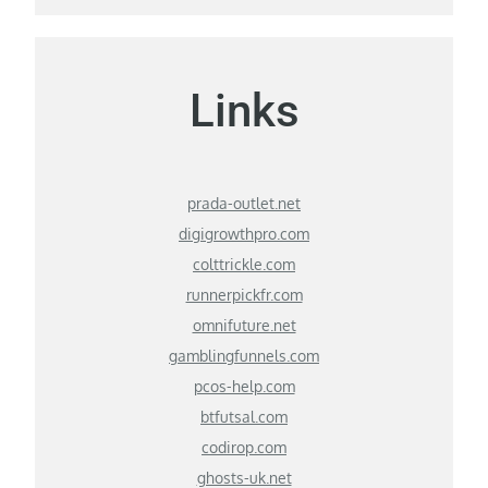
Links
prada-outlet.net
digigrowthpro.com
colttrickle.com
runnerpickfr.com
omnifuture.net
gamblingfunnels.com
pcos-help.com
btfutsal.com
codirop.com
ghosts-uk.net