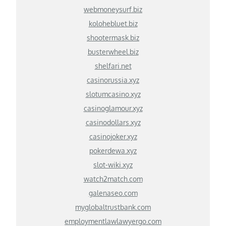
webmoneysurf.biz
kolohebluet.biz
shootermask.biz
busterwheel.biz
shelfari.net
casinorussia.xyz
slotumcasino.xyz
casinoglamour.xyz
casinodollars.xyz
casinojoker.xyz
pokerdewa.xyz
slot-wiki.xyz
watch2match.com
galenaseo.com
myglobaltrustbank.com
employmentlawlawyergo.com