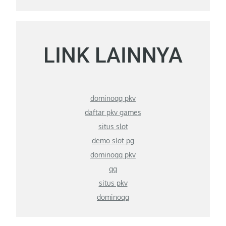
LINK LAINNYA
dominoqq pkv
daftar pkv games
situs slot
demo slot pg
dominoqq pkv
qq
situs pkv
dominoqq