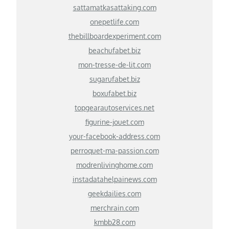
sattamatkasattaking.com
onepetlife.com
thebillboardexperiment.com
beachufabet.biz
mon-tresse-de-lit.com
sugarufabet.biz
boxufabet.biz
topgearautoservices.net
figurine-jouet.com
your-facebook-address.com
perroquet-ma-passion.com
modrenlivinghome.com
instadatahelpainews.com
geekdailies.com
merchrain.com
kmbb28.com