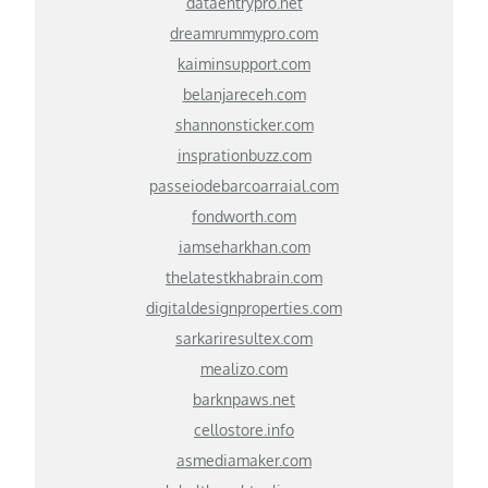
dataentrypro.net
dreamrummypro.com
kaiminsupport.com
belanjareceh.com
shannonsticker.com
insprationbuzz.com
passeiodebarcoarraial.com
fondworth.com
iamseharkhan.com
thelatestkhabrain.com
digitaldesignproperties.com
sarkariresultex.com
mealizo.com
barknpaws.net
cellostore.info
asmediamaker.com