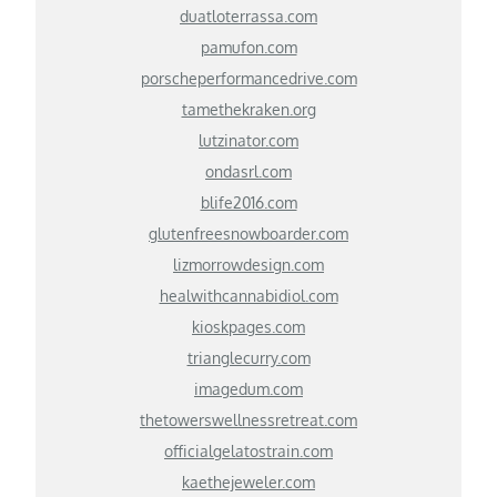
duatloterrassa.com
pamufon.com
porscheperformancedrive.com
tamethekraken.org
lutzinator.com
ondasrl.com
blife2016.com
glutenfreesnowboarder.com
lizmorrowdesign.com
healwithcannabidiol.com
kioskpages.com
trianglecurry.com
imagedum.com
thetowerswellnessretreat.com
officialgelatostrain.com
kaethejeweler.com