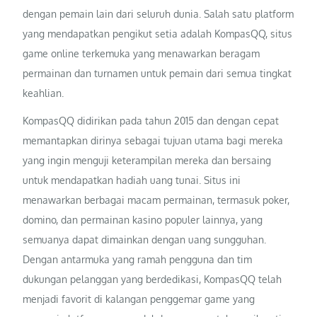
dengan pemain lain dari seluruh dunia. Salah satu platform
yang mendapatkan pengikut setia adalah KompasQQ, situs
game online terkemuka yang menawarkan beragam
permainan dan turnamen untuk pemain dari semua tingkat
keahlian.
KompasQQ didirikan pada tahun 2015 dan dengan cepat
memantapkan dirinya sebagai tujuan utama bagi mereka
yang ingin menguji keterampilan mereka dan bersaing
untuk mendapatkan hadiah uang tunai. Situs ini
menawarkan berbagai macam permainan, termasuk poker,
domino, dan permainan kasino populer lainnya, yang
semuanya dapat dimainkan dengan uang sungguhan.
Dengan antarmuka yang ramah pengguna dan tim
dukungan pelanggan yang berdedikasi, KompasQQ telah
menjadi favorit di kalangan penggemar game yang