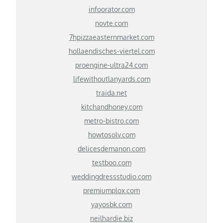
infoorator.com
novte.com
7hpizzaeasternmarket.com
hollaendisches-viertel.com
proengine-ultra24.com
lifewithoutlanyards.com
traida.net
kitchandhoney.com
metro-bistro.com
howtosolv.com
delicesdemanon.com
testboo.com
weddingdressstudio.com
premiumplox.com
yayosbk.com
neilhardie.biz