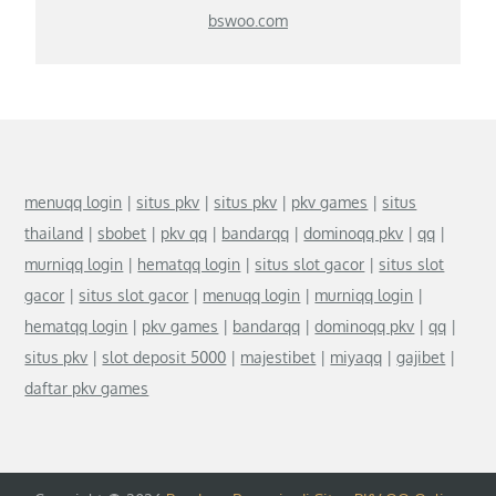
bswoo.com
menuqq login
|
situs pkv
|
situs pkv
|
pkv games
|
situs
thailand
|
sbobet
|
pkv qq
|
bandarqq
|
dominoqq pkv
|
qq
|
murniqq login
|
hematqq login
|
situs slot gacor
|
situs slot
gacor
|
situs slot gacor
|
menuqq login
|
murniqq login
|
hematqq login
|
pkv games
|
bandarqq
|
dominoqq pkv
|
qq
|
situs pkv
|
slot deposit 5000
|
majestibet
|
miyaqq
|
gajibet
|
daftar pkv games