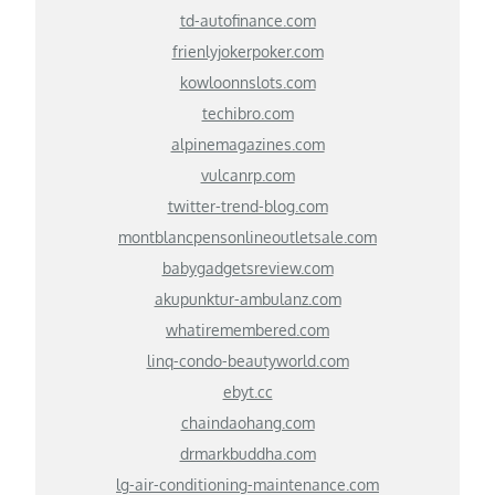
td-autofinance.com
frienlyjokerpoker.com
kowloonnslots.com
techibro.com
alpinemagazines.com
vulcanrp.com
twitter-trend-blog.com
montblancpensonlineoutletsale.com
babygadgetsreview.com
akupunktur-ambulanz.com
whatiremembered.com
linq-condo-beautyworld.com
ebyt.cc
chaindaohang.com
drmarkbuddha.com
lg-air-conditioning-maintenance.com