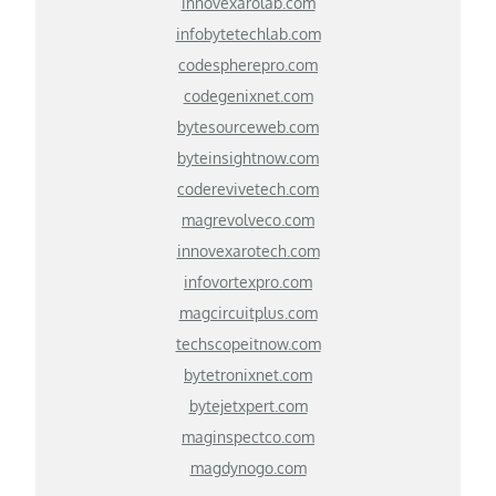
innovexarolab.com
infobytetechlab.com
codespherepro.com
codegenixnet.com
bytesourceweb.com
byteinsightnow.com
coderevivetech.com
magrevolveco.com
innovexarotech.com
infovortexpro.com
magcircuitplus.com
techscopeitnow.com
bytetronixnet.com
bytejetxpert.com
maginspectco.com
magdynogo.com