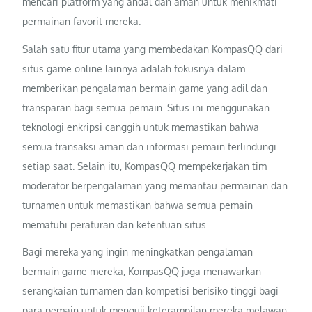
mencari platform yang andal dan aman untuk menikmati
permainan favorit mereka.
Salah satu fitur utama yang membedakan KompasQQ dari
situs game online lainnya adalah fokusnya dalam
memberikan pengalaman bermain game yang adil dan
transparan bagi semua pemain. Situs ini menggunakan
teknologi enkripsi canggih untuk memastikan bahwa
semua transaksi aman dan informasi pemain terlindungi
setiap saat. Selain itu, KompasQQ mempekerjakan tim
moderator berpengalaman yang memantau permainan dan
turnamen untuk memastikan bahwa semua pemain
mematuhi peraturan dan ketentuan situs.
Bagi mereka yang ingin meningkatkan pengalaman
bermain game mereka, KompasQQ juga menawarkan
serangkaian turnamen dan kompetisi berisiko tinggi bagi
para pemain untuk menguji keterampilan mereka melawan