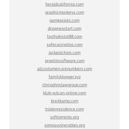
heraldcalifornia.com
graphicmonkeys.com
gamepixies.com
drawneastart.com
fasthokislot88.com
safecasinotips.com
jackpotchips.com
proelitesoftware.com
allcustomercarenumbers.com
familyblogger.xyz
chrisjohnslawgroup.com
klub-vulcan-online.com
breitkamp.com
tripleyresidence.com
softtorrents.org
somosvulnerables.org