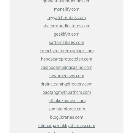
globalthoughtonline.com
moneiify.com
myyatchrentals.com
shalomcandlestores.com
geekifyit.com
sattamatkaes.com
crunchyrollpremiumapk.com
hondacareprotectplan.com
casinogamblingcasino.com
towtimenews.com
draincleaningdirectory.com
baotangmythuathcm.com
jethukukburosu.com
somniumforge.com
bloglibraries.com
luleburgaznakliyatfirmasi.com