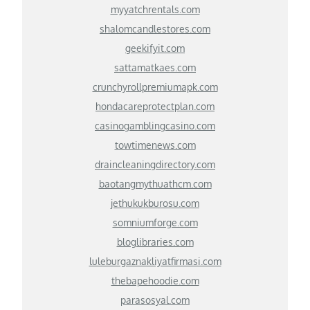
myyatchrentals.com
shalomcandlestores.com
geekifyit.com
sattamatkaes.com
crunchyrollpremiumapk.com
hondacareprotectplan.com
casinogamblingcasino.com
towtimenews.com
draincleaningdirectory.com
baotangmythuathcm.com
jethukukburosu.com
somniumforge.com
bloglibraries.com
luleburgaznakliyatfirmasi.com
thebapehoodie.com
parasosyal.com