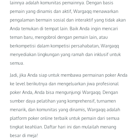
lainnya adalah komunitas pemainnya. Dengan basis
pemain yang dinamis dan aktif, Wargaqq menawarkan
pengalaman bermain sosial dan interaktif yang tidak akan
Anda temukan di tempat lain. Baik Anda ingin mencari
teman baru, mengobrol dengan pemain lain, atau
berkompetisi dalam kompetisi persahabatan, Wargaqq
menyediakan lingkungan yang ramah dan inklusif untuk
semua.
Jadi, jika Anda siap untuk membawa permainan poker Anda
ke level berikutnya dan mengeluarkan jiwa profesional
poker Anda, Anda bisa mengunjungi Wargaqq. Dengan
sumber daya pelatihan yang komprehensif, turnamen
menarik, dan komunitas yang dinamis, Wargaqq adalah
platform poker online terbaik untuk pemain dari semua
tingkat keahlian. Daftar hari ini dan mulailah menang
besar di meja!