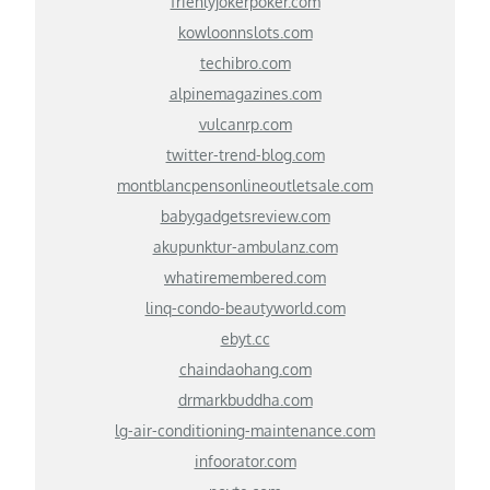
frienlyjokerpoker.com
kowloonnslots.com
techibro.com
alpinemagazines.com
vulcanrp.com
twitter-trend-blog.com
montblancpensonlineoutletsale.com
babygadgetsreview.com
akupunktur-ambulanz.com
whatiremembered.com
linq-condo-beautyworld.com
ebyt.cc
chaindaohang.com
drmarkbuddha.com
lg-air-conditioning-maintenance.com
infoorator.com