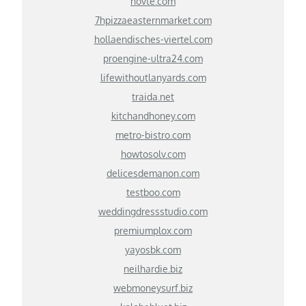
novte.com
7hpizzaeasternmarket.com
hollaendisches-viertel.com
proengine-ultra24.com
lifewithoutlanyards.com
traida.net
kitchandhoney.com
metro-bistro.com
howtosolv.com
delicesdemanon.com
testboo.com
weddingdressstudio.com
premiumplox.com
yayosbk.com
neilhardie.biz
webmoneysurf.biz