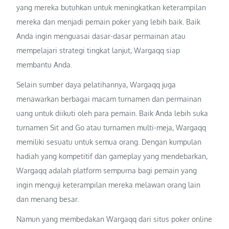
yang mereka butuhkan untuk meningkatkan keterampilan
mereka dan menjadi pemain poker yang lebih baik. Baik
Anda ingin menguasai dasar-dasar permainan atau
mempelajari strategi tingkat lanjut, Wargaqq siap
membantu Anda.
Selain sumber daya pelatihannya, Wargaqq juga
menawarkan berbagai macam turnamen dan permainan
uang untuk diikuti oleh para pemain. Baik Anda lebih suka
turnamen Sit and Go atau turnamen multi-meja, Wargaqq
memiliki sesuatu untuk semua orang. Dengan kumpulan
hadiah yang kompetitif dan gameplay yang mendebarkan,
Wargaqq adalah platform sempurna bagi pemain yang
ingin menguji keterampilan mereka melawan orang lain
dan menang besar.
Namun yang membedakan Wargaqq dari situs poker online