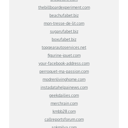
thebillboardexperiment.com
beachufabet.biz
mon-tresse-de-lit.com
sugarufabet.biz
boxufabet.biz
topgearautoservices.net
figurine-jouet.com
your-facebook-address.com
perroquet-ma-passion.com
modrenlivinghome.com
instadatahelpainews.com
geekdailies.com
merchrain.com
kmbb28.com
callreportsforum.com
sokmilya.com