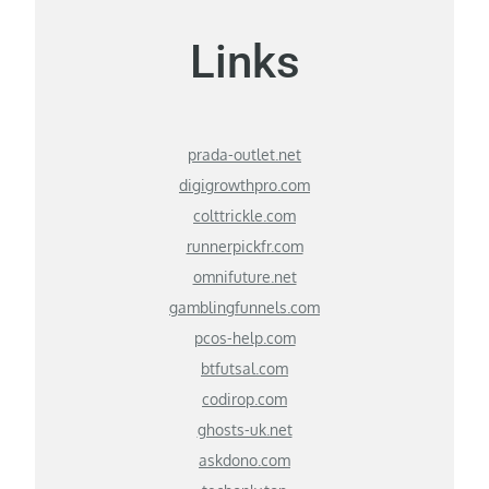
Links
prada-outlet.net
digigrowthpro.com
colttrickle.com
runnerpickfr.com
omnifuture.net
gamblingfunnels.com
pcos-help.com
btfutsal.com
codirop.com
ghosts-uk.net
askdono.com