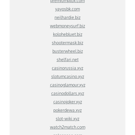
premiumplox.com
yayosbk.com
neilhardie.biz
webmoneysurf.biz
kolohebluet.biz
shootermask.biz
busterwheel.biz
shelfari.net
casinorussia.xyz
slotumcasino.xyz
casinoglamour.xyz
casinodollars.xyz
casinojoker.xyz
pokerdewa.xyz
slot-wiki.xyz
watch2match.com