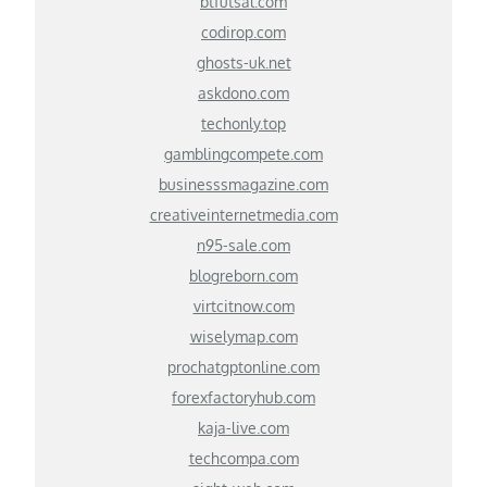
btfutsal.com
codirop.com
ghosts-uk.net
askdono.com
techonly.top
gamblingcompete.com
businesssmagazine.com
creativeinternetmedia.com
n95-sale.com
blogreborn.com
virtcitnow.com
wiselymap.com
prochatgptonline.com
forexfactoryhub.com
kaja-live.com
techcompa.com