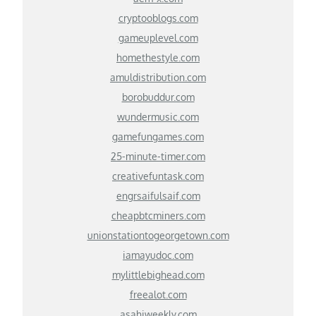
cryptooblogs.com
gameuplevel.com
homethestyle.com
amuldistribution.com
borobuddur.com
wundermusic.com
gamefungames.com
25-minute-timer.com
creativefuntask.com
engrsaifulsaif.com
cheapbtcminers.com
unionstationtogeorgetown.com
iamayudoc.com
mylittlebighead.com
freealot.com
asahiweekly.com