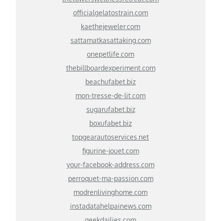
officialgelatostrain.com
kaethejeweler.com
sattamatkasattaking.com
onepetlife.com
thebillboardexperiment.com
beachufabet.biz
mon-tresse-de-lit.com
sugarufabet.biz
boxufabet.biz
topgearautoservices.net
figurine-jouet.com
your-facebook-address.com
perroquet-ma-passion.com
modrenlivinghome.com
instadatahelpainews.com
geekdailies.com