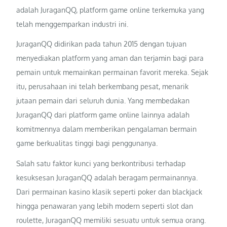
adalah JuraganQQ, platform game online terkemuka yang
telah menggemparkan industri ini.
JuraganQQ didirikan pada tahun 2015 dengan tujuan
menyediakan platform yang aman dan terjamin bagi para
pemain untuk memainkan permainan favorit mereka. Sejak
itu, perusahaan ini telah berkembang pesat, menarik
jutaan pemain dari seluruh dunia. Yang membedakan
JuraganQQ dari platform game online lainnya adalah
komitmennya dalam memberikan pengalaman bermain
game berkualitas tinggi bagi penggunanya.
Salah satu faktor kunci yang berkontribusi terhadap
kesuksesan JuraganQQ adalah beragam permainannya.
Dari permainan kasino klasik seperti poker dan blackjack
hingga penawaran yang lebih modern seperti slot dan
roulette, JuraganQQ memiliki sesuatu untuk semua orang.