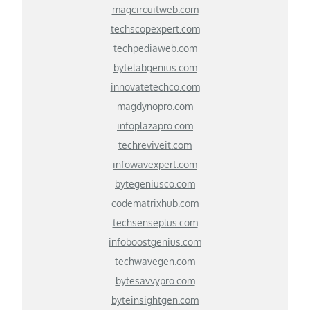
magcircuitweb.com
techscopexpert.com
techpediaweb.com
bytelabgenius.com
innovatetechco.com
magdynopro.com
infoplazapro.com
techreviveit.com
infowavexpert.com
bytegeniusco.com
codematrixhub.com
techsenseplus.com
infoboostgenius.com
techwavegen.com
bytesavvypro.com
byteinsightgen.com