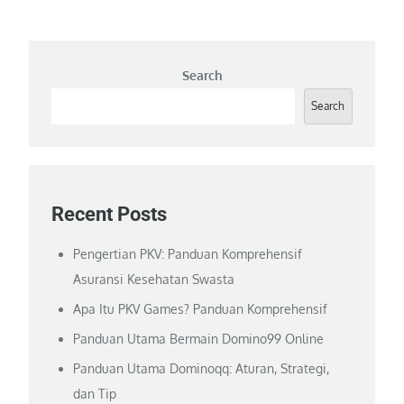
Search
Search
Recent Posts
Pengertian PKV: Panduan Komprehensif
Asuransi Kesehatan Swasta
Apa Itu PKV Games? Panduan Komprehensif
Panduan Utama Bermain Domino99 Online
Panduan Utama Dominoqq: Aturan, Strategi,
dan Tip