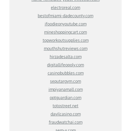
electroreal.com
bestofmiami-dadecounty.com
ifoodieonyoutube.com
mineshoppingcart.com
topworkoutsupplies.com
mouthshutreviews.com
hirzadesalta.com
digitallifeopoly.com
casinobubbles.com
seputargym.com
impiyanamall.com
optguardian.com
totostreet.net
davilcasino.com
fraudwatchai.com
aem-x.com