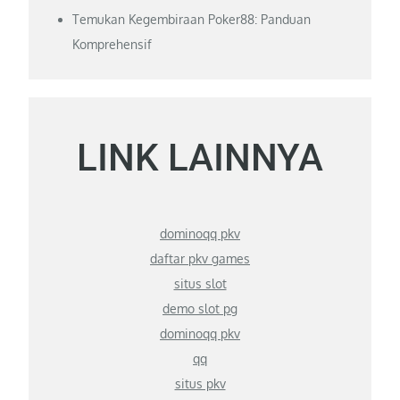
Temukan Kegembiraan Poker88: Panduan
Komprehensif
LINK LAINNYA
dominoqq pkv
daftar pkv games
situs slot
demo slot pg
dominoqq pkv
qq
situs pkv