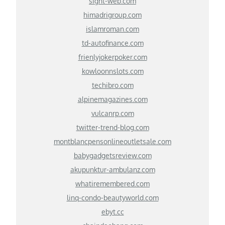
sight-web.com
himadrigroup.com
islamroman.com
td-autofinance.com
frienlyjokerpoker.com
kowloonnslots.com
techibro.com
alpinemagazines.com
vulcanrp.com
twitter-trend-blog.com
montblancpensonlineoutletsale.com
babygadgetsreview.com
akupunktur-ambulanz.com
whatiremembered.com
linq-condo-beautyworld.com
ebyt.cc